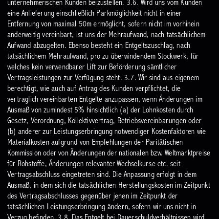
unternehmerischen Kunden beizustellen.
3.6. Wird uns vom Kunden
eine Anlieferung einschließlich Parkmöglichkeit nicht in einer
Entfernung von maximal 50m ermöglicht, sofern nicht im vorhinein
anderweitig vereinbart, ist uns der Mehraufwand, nach tatsächlichem
Aufwand abzugelten. Ebenso besteht ein Entgeltszuschlag, nach
tatsächlichem Mehraufwand, pro zu überwindendem Stockwerk, für
welches kein verwendbarer Lift zur Beförderung sämtlicher
Vertragsleistungen zur Verfügung steht.
3.7. Wir sind aus eigenem
berechtigt, wie auch auf Antrag des Kunden verpflichtet, die
vertraglich vereinbarten Entgelte anzupassen, wenn Änderungen im
Ausmaß von zumindest 5% hinsichtlich (a) der Lohnkosten durch
Gesetz, Verordnung, Kollektivvertrag, Betriebsvereinbarungen oder
(b) anderer zur Leistungserbringung notwendiger Kostenfaktoren wie
Materialkosten aufgrund von Empfehlungen der Paritätischen
Kommission oder von Änderungen der nationalen bzw. Weltmarktpreise
für Rohstoffe, Änderungen relevanter Wechselkurse etc. seit
Vertragsabschluss eingetreten sind. Die Anpassung erfolgt in dem
Ausmaß, in dem sich die tatsächlichen Herstellungskosten im Zeitpunkt
des Vertragsabschlusses gegenüber jenen im Zeitpunkt der
tatsächlichen Leistungserbringung ändern, sofern wir uns nicht in
Verzug befinden.
3.8. Das Entgelt bei Dauerschuldverhältnissen wird