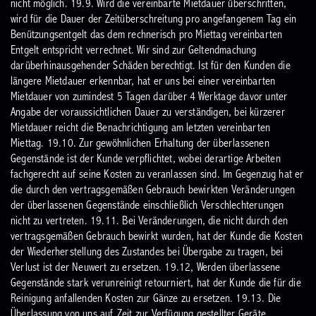
nicht möglich.
19.9. Wird die vereinbarte Mietdauer überschritten,
wird für die Dauer der Zeitüberschreitung pro angefangenem Tag ein
Benützungsentgelt das dem rechnerisch pro Miettag vereinbarten
Entgelt entspricht verrechnet. Wir sind zur Geltendmachung
darüberhinausgehender Schäden berechtigt. Ist für den Kunden die
längere Mietdauer erkennbar, hat er uns bei einer vereinbarten
Mietdauer von zumindest 5 Tagen darüber 4 Werktage davor unter
Angabe der voraussichtlichen Dauer zu verständigen, bei kürzerer
Mietdauer reicht die Benachrichtigung am letzten vereinbarten
Miettag.
19.10. Zur gewöhnlichen Erhaltung der überlassenen
Gegenstände ist der Kunde verpflichtet, wobei derartige Arbeiten
fachgerecht auf seine Kosten zu veranlassen sind. Im Gegenzug hat er
die durch den vertragsgemäßen Gebrauch bewirkten Veränderungen
der überlassenen Gegenstände einschließlich Verschlechterungen
nicht zu vertreten.
19.11. Bei Veränderungen, die nicht durch den
vertragsgemäßen Gebrauch bewirkt wurden, hat der Kunde die Kosten
der Wiederherstellung des Zustandes bei Übergabe zu tragen, bei
Verlust ist der Neuwert zu ersetzen.
19.12, Werden überlassene
Gegenstände stark verunreinigt retourniert, hat der Kunde die für die
Reinigung anfallenden Kosten zur Gänze zu ersetzen.
19.13. Die
Überlassung von uns auf Zeit zur Verfügung gestellter Geräte,