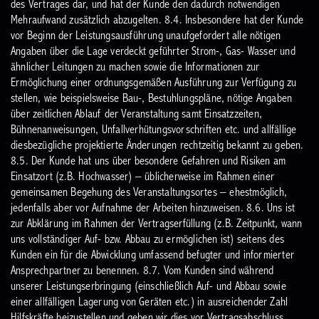
des Vertrages dar, und hat der Kunde den dadurch notwendigen
Mehraufwand zusätzlich abzugelten.
8.4. Insbesondere hat der Kunde
vor Beginn der Leistungsausführung unaufgefordert alle nötigen
Angaben über die Lage verdeckt geführter Strom-, Gas- Wasser und
ähnlicher Leitungen zu machen sowie die Informationen zur
Ermöglichung einer ordnungsgemäßen Ausführung zur Verfügung zu
stellen, wie beispielsweise Bau-, Bestuhlungspläne, nötige Angaben
über zeitlichen Ablauf der Veranstaltung samt Einsatzzeiten,
Bühnenanweisungen, Unfallverhütungsvorschriften etc. und allfällige
diesbezügliche projektierte Änderungen rechtzeitig bekannt zu geben.
8.5. Der Kunde hat uns über besondere Gefahren und Risiken am
Einsatzort (z.B. Hochwasser) – üblicherweise im Rahmen einer
gemeinsamen Begehung des Veranstaltungsortes – ehestmöglich,
jedenfalls aber vor Aufnahme der Arbeiten hinzuweisen.
8.6. Uns ist
zur Abklärung im Rahmen der Vertragserfüllung (z.B. Zeitpunkt, wann
uns vollständiger Auf- bzw. Abbau zu ermöglichen ist) seitens des
Kunden ein für die Abwicklung umfassend befugter und informierter
Ansprechpartner zu benennen.
8.7. Vom Kunden sind während
unserer Leistungserbringung (einschließlich Auf- und Abbau sowie
einer allfälligen Lagerung von Geräten etc.) in ausreichender Zahl
Hilfskräfte beizustellen und geben wir dies vor Vertragsabschluss