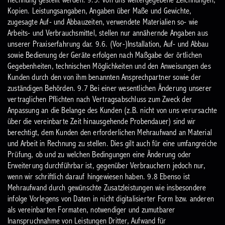
Rechnung gestellt werden.
9.5. Von uns weitergegebene Zeichnungen,
Kopien. Leistungsangaben, Angaben über Maße und Gewichte,
zugesagte Auf- und Abbauzeiten, verwendete Materialien so- wie
Arbeits- und Verbrauchsmittel, stellen nur annähernde Angaben aus
unserer Praxiserfahrung dar.
9.6. (Vor-)Installation, Auf- und Abbau
sowie Bedienung der Geräte erfolgen nach Maßgabe der örtlichen
Gegebenheiten, technischen Möglichkeiten und den Anweisungen des
Kunden durch den von ihm benannten Ansprechpartner sowie der
zuständigen Behörden.
9.7 Bei einer wesentlichen Änderung unserer
vertraglichen Pflichten nach Vertragsabschluss zum Zweck der
Anpassung an die Belange des Kunden (z.B. nicht von uns verursachte
über die vereinbarte Zeit hinausgehende Probendauer) sind wir
berechtigt, dem Kunden den erforderlichen Mehraufwand an Material
und Arbeit in Rechnung zu stellen. Dies gilt auch für eine umfangreiche
Prüfung, ob und zu welchen Bedingungen eine Änderung oder
Erweiterung durchführbar ist, gegenüber Verbrauchern jedoch nur,
wenn wir schriftlich darauf hingewiesen haben.
9.8 Ebenso ist
Mehraufwand durch gewünschte Zusatzleistungen wie insbesondere
infolge Vorlegens von Daten in nicht digitalisierter Form bzw. anderen
als vereinbarten Formaten, notwendiger und zumutbarer
Inanspruchnahme von Leistungen Dritter, Aufwand für